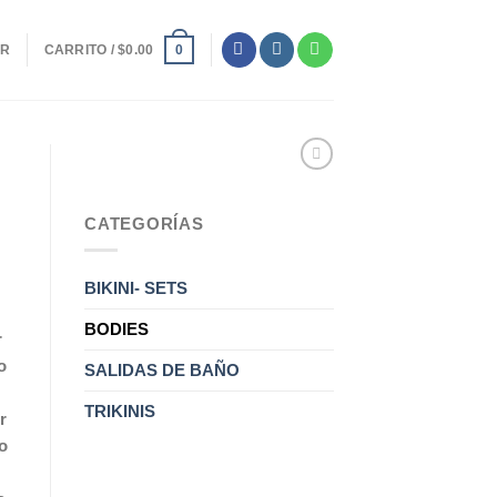
ER
CARRITO /
$
0.00
0
CATEGORÍAS
BIKINI- SETS
BODIES
r
o
SALIDAS DE BAÑO
TRIKINIS
r
o