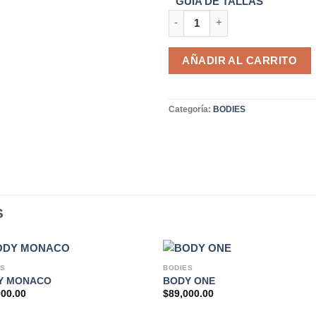
GUIA DE TALLAS
BODY NOIR & BLANC cantidad
AÑADIR AL CARRITO
Categoría:
BODIES
S
ES
BODIES
Y MONACO
BODY ONE
000.00
$
89,000.00