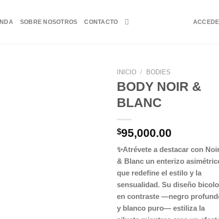
ENDA
SOBRE NOSOTROS
CONTACTO
ACCED
INICIO
/
BODIES
BODY NOIR &
BLANC
95,000.00
$
✨Atrévete a destacar con Noi
& Blanc un enterizo asimétric
que redefine el estilo y la
sensualidad. Su diseño bicolo
en contraste —negro profund
y blanco puro— estiliza la