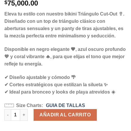
75,000.00
$
Eleva tu estilo con nuestro
bikini Triángulo Cut-Out
👙.
Diseñado con un
top de triángulo clásico con
aberturas sensuales
y un panty
de tiras ajustables
, es
la mezcla perfecta entre minimalismo y seducción.
Disponible en
negro elegante 🖤, azul oscuro profundo
💙 y coral vibrante 🔥
, para que elijas el tono que mejor
refleje tu energía.
✔ Diseño ajustable y cómodo 🌴
✔ Cortes estratégicos que estilizan la silueta ✨
✔ Ideal para bronceo y looks de playa atrevidos ☀️
Size Charts
GUIA DE TALLAS
BIKINI LEE cantidad
AÑADIR AL CARRITO